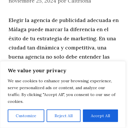
noviembre 25, 2024
por
Caitriona
Elegir la agencia de publicidad adecuada en
Málaga puede marcar la diferencia en el
éxito de tu estrategia de marketing. En una
ciudad tan dinámica y competitiva, una
buena agencia no solo debe entender las
tendencias globales, sino también
We value your privacy
adaptarlas al contexto local. Si estás
We use cookies to enhance your browsing experience,
considerando contratar una agencia de
serve personalized ads or content, and analyze our
publicidad, esta guía te ayudará …
traffic. By clicking "Accept All", you consent to our use of
cookies.
Leer más
Customize
Reject All
Accept All