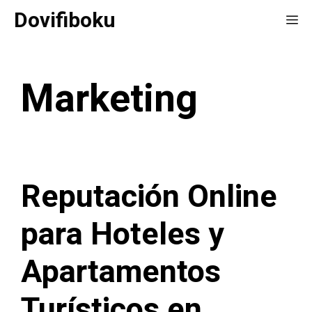
Saltar
Dovifiboku
Me
al
contenido
Marketing
Reputación Online
para Hoteles y
Apartamentos
Turísticos en