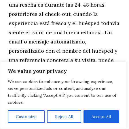
una reseña es durante las 24-48 horas
posteriores al check-out, cuando la
experiencia está fresca y el huésped todavía
siente el calor de una buena estancia. Un
email o mensaje automatizado,
personalizado con el nombre del huésped y
una referencia concreta a su visita, puede
triplicar la tasa de conversión en reseñas.
We value your privacy
We use cookies to enhance your browsing experience,
Es importante redirigir al huésped a la
serve personalized ads or content, and analyze our
plataforma estratégicamente más valiosa en
traffic. By clicking "Accept All", you consent to our use of
cookies.
cada momento. Si el establecimiento
necesita mejorar su puntuación en Google,
Customize
Reject All
Accept All
se prioriza esa plataforma. Si el objetivo es