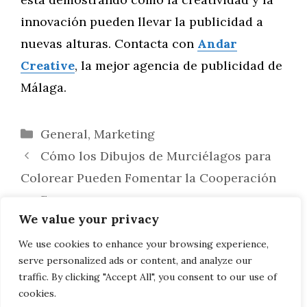
innovación pueden llevar la publicidad a
nuevas alturas. Contacta con
Andar
Creative
, la mejor agencia de publicidad de
Málaga.
Categorías
General
,
Marketing
Cómo los Dibujos de Murciélagos para
Colorear Pueden Fomentar la Cooperación
en Grupo
We value your privacy
De Medios Tradicionales a Redes
Sociales: La Evolución de la Publicidad en
We use cookies to enhance your browsing experience,
serve personalized ads or content, and analyze our
Málaga
traffic. By clicking "Accept All", you consent to our use of
cookies.