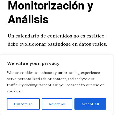
Monitorización y
Análisis
Un calendario de contenidos no es estático;
debe evolucionar basándose en datos reales.
Métricas Clave a Seguir
We value your privacy
Monitorea regularmente:
We use cookies to enhance your browsing experience,
serve personalized ads or content, and analyze our
traffic. By clicking "Accept All", you consent to our use of
Métricas de alcance
: Impresiones, alcance,
cookies.
crecimiento de seguidores
Métricas de
engagement
: Likes, comentarios,
Customize
Reject All
Accept All
compartidos, guardados, tasa de