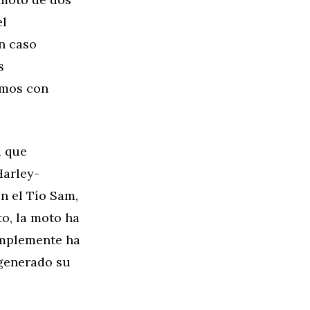
el
un caso
s
amos con
a que
Harley-
n el Tío Sam,
to, la moto ha
implemente ha
 generado su