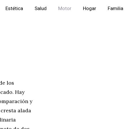
Estética
Salud
Motor
Hogar
Familia
de los
ocado. Hay
comparación y
cresta alada
dinaria
 moto de dos