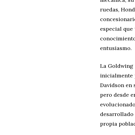
ruedas, Honda
concesionar
especial que 
conocimiento
entusiasmo.
La Goldwing 
inicialmente
Davidson en s
pero desde en
evolucionado
desarrollado
propia poblac