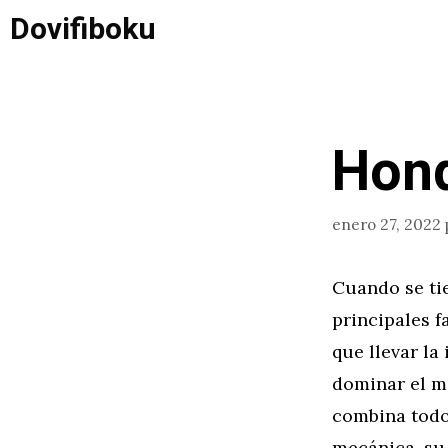
Saltar
Dovifiboku
al
contenido
Hond
enero 27, 2022
Cuando se tie
principales f
que llevar la
dominar el m
combina todo
mecánica, su