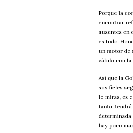
Porque la co
encontrar re
ausentes en e
es todo. Hond
un motor de s
válido con la
Así que la G
sus fieles s
lo miras, es 
tanto, tendr
determinada 
hay poco mar