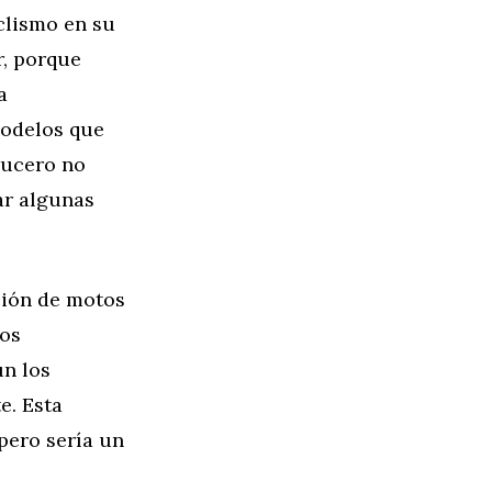
clismo en su
r, porque
a
modelos que
rucero no
ar algunas
ción de motos
los
ún los
e. Esta
pero sería un