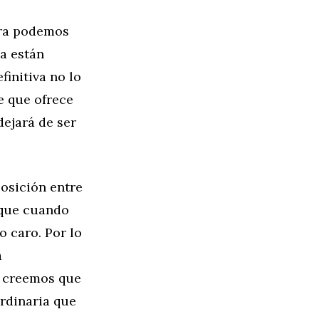
ora podemos
a están
finitiva no lo
e que ofrece
dejará de ser
osición entre
rque cuando
o caro. Por lo
a
e creemos que
rdinaria que