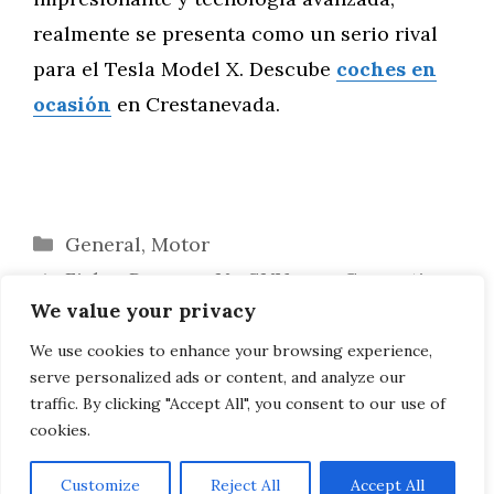
realmente se presenta como un serio rival
para el Tesla Model X. Descube
coches en
ocasión
en Crestanevada.
Categorías
General
,
Motor
Fisker Regresa: Un SUV para Competir
We value your privacy
con Tesla
Zity by Mobilize: Una Solución para
We use cookies to enhance your browsing experience,
serve personalized ads or content, and analyze our
Reducir la Contaminación en España
traffic. By clicking "Accept All", you consent to our use of
cookies.
Customize
Reject All
Accept All