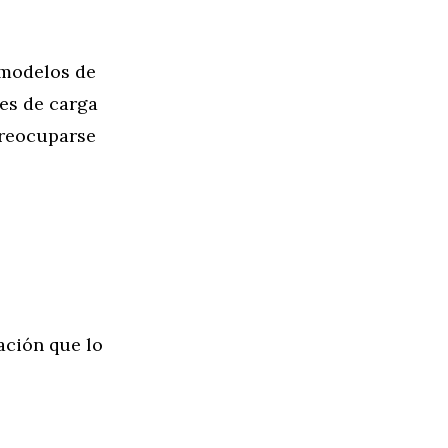
 modelos de
des de carga
 preocuparse
ación que lo