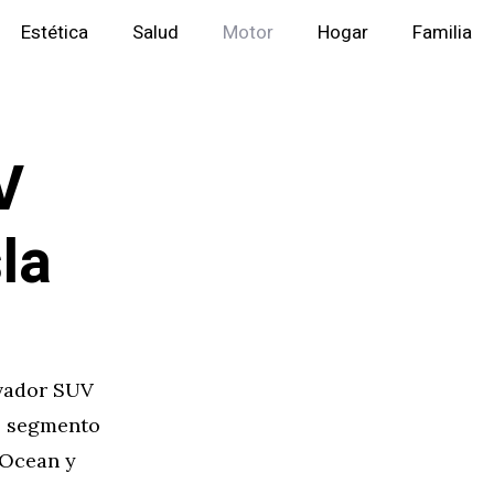
Estética
Salud
Motor
Hogar
Familia
V
la
ovador SUV
el segmento
 Ocean y