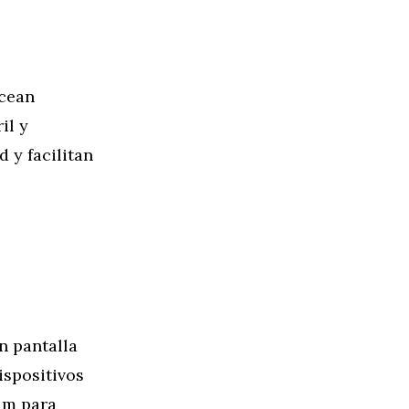
Ocean
il y
 y facilitan
n pantalla
ispositivos
um para