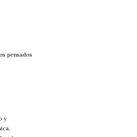
bos pensados
o y
ica,