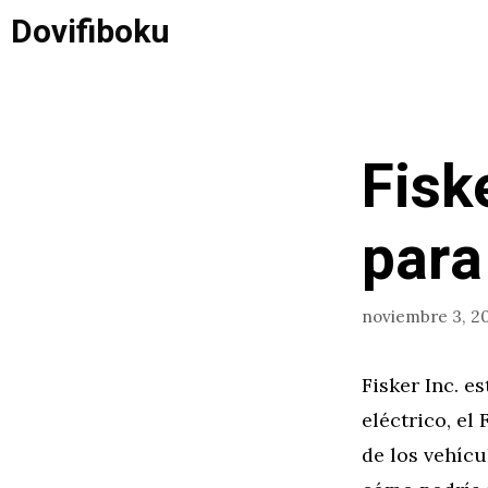
Saltar
Dovifiboku
al
contenido
Fisk
para
noviembre 3, 2
Fisker Inc. e
eléctrico, el
de los vehícu