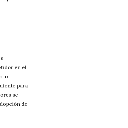
as
tidor en el
o lo
ndiente para
dores se
 adopción de