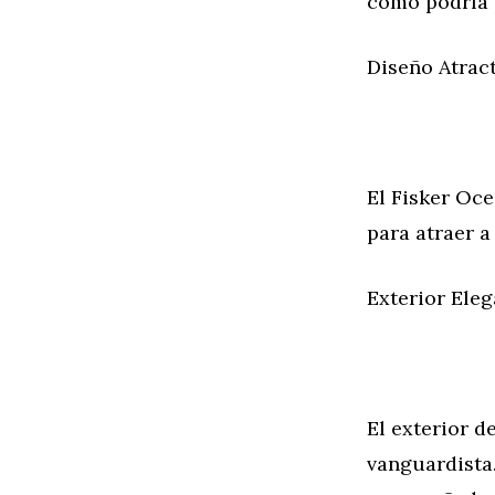
cómo podría p
Diseño Atrac
El Fisker Oce
para atraer a
Exterior Ele
El exterior d
vanguardista.