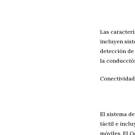
Las caracterí
incluyen sis
detección de 
la conducción
Conectividad
El sistema d
táctil e incl
móviles. El 