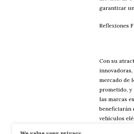
garantizar un
Reflexiones F
Con su atrac
innovadoras,
mercado de lo
prometido, y 
las marcas e
beneficiarán 
vehículos el
Crestanevada
We value your privacy