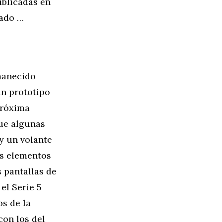
ublicadas en
rado …
manecido
un prototipo
próxima
que algunas
y un volante
os elementos
 pantallas de
el Serie 5
s de la
con los del