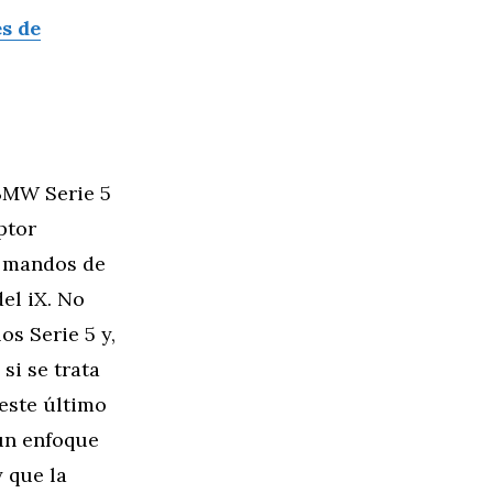
s de
 BMW Serie 5
ptor
os mandos de
el iX. No
os Serie 5 y,
si se trata
este último
 un enfoque
y que la