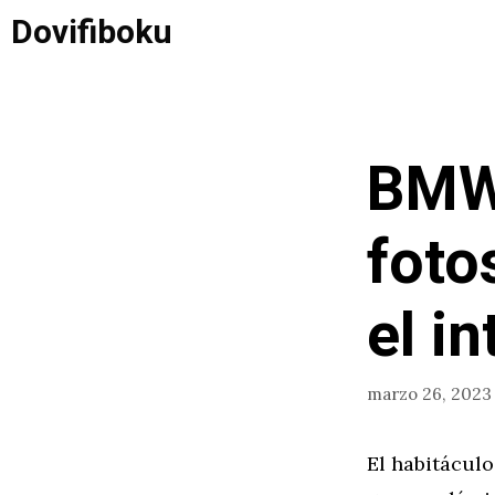
Saltar
Dovifiboku
al
contenido
BMW 
foto
el i
marzo 26, 2023
El habitácul