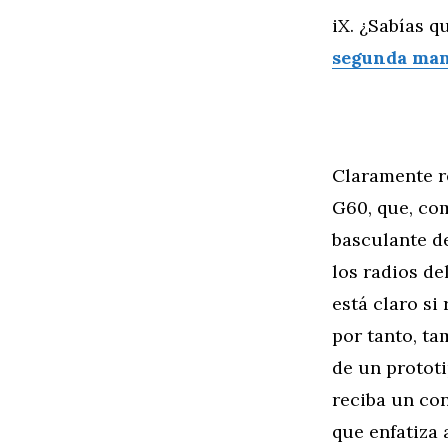
iX. ¿Sabías 
segunda man
Claramente r
G60, que, co
basculante de
los radios de
está claro si
por tanto, ta
de un protot
reciba un con
que enfatiza 