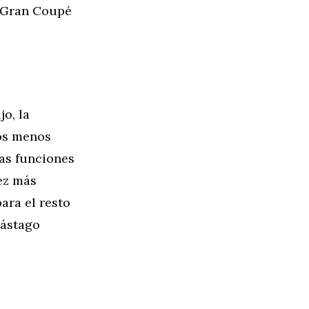
4 Gran Coupé
o, la
hos menos
las funciones
vez más
para el resto
vástago