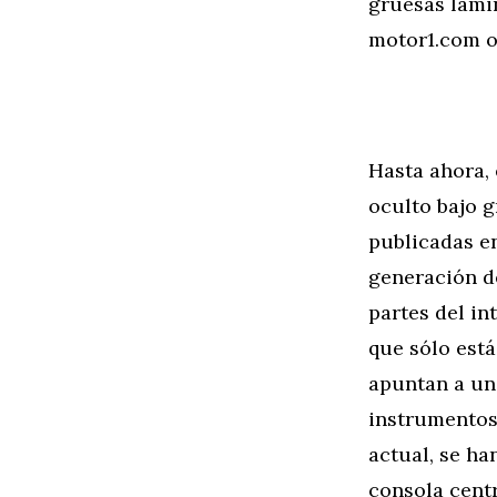
gruesas lámin
motor1.com o
Hasta ahora,
oculto bajo g
publicadas e
generación d
partes del in
que sólo está
apuntan a un
instrumentos 
actual, se h
consola cent