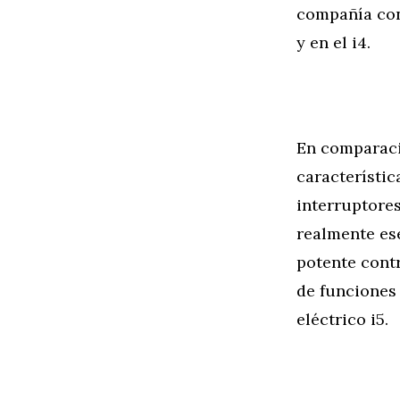
compañía con
y en el i4.
En comparació
característic
interruptores
realmente ese
potente contr
de funciones
eléctrico i5.