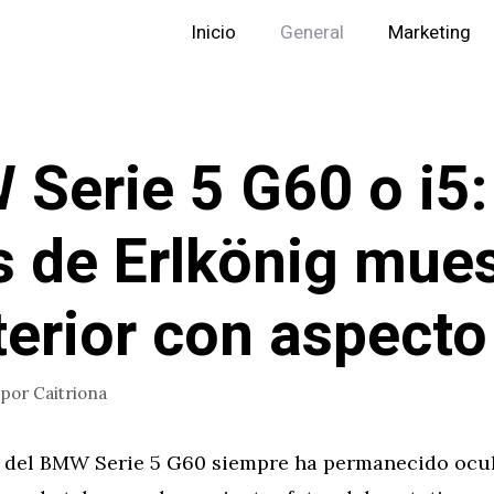
Inicio
General
Marketing
Serie 5 G60 o i5:
s de Erlkönig mue
nterior con aspecto
por
Caitriona
o del BMW Serie 5 G60 siempre ha permanecido ocul