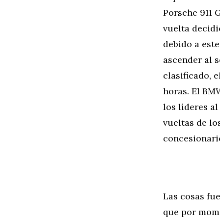
Porsche 911 G
vuelta decidi
debido a este
ascender al s
clasificado, 
horas. El BMW
los líderes a
vueltas de lo
concesionar
Las cosas fu
que por mome