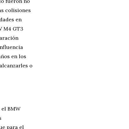
lo fueron no
as colisiones
idades en
BMW M4 GT3
paración
influencia
años en los
alcanzarles o
ra el BMW
s
ue para el