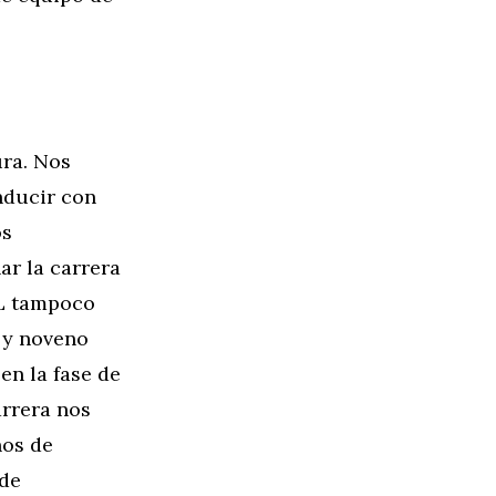
ura. Nos
nducir con
os
r la carrera
L tampoco
 y noveno
n la fase de
arrera nos
nos de
 de