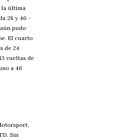
 la última
da 28 y 46 –
e aún pudo
e. El cuarto
és de 24
13 vueltas de
luso a 46
otorsport,
TD. Sin