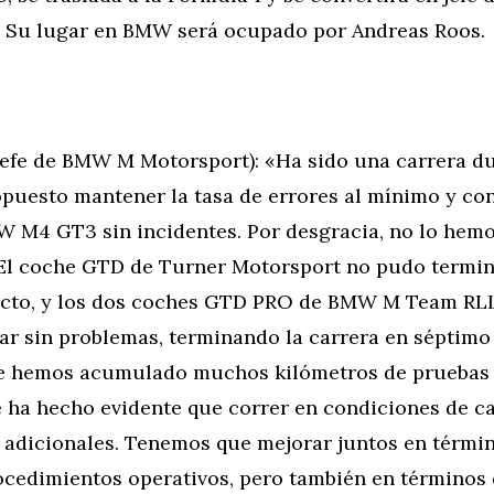
. Su lugar en BMW será ocupado por Andreas Roos.
Jefe de BMW M Motorsport): «Ha sido una carrera d
puesto mantener la tasa de errores al mínimo y co
W M4 GT3 sin incidentes. Por desgracia, no lo hem
El coche GTD de Turner Motorsport no pudo termina
acto, y los dos coches GTD PRO de BMW M Team RL
ar sin problemas, terminando la carrera en séptimo
e hemos acumulado muchos kilómetros de pruebas e
e ha hecho evidente que correr en condiciones de c
s adicionales. Tenemos que mejorar juntos en térmi
rocedimientos operativos, pero también en términos