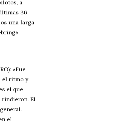
ilotos, a
últimas 36
mos una larga
ebring».
RO): «Fue
 el ritmo y
es el que
rindieron. El
general.
en el