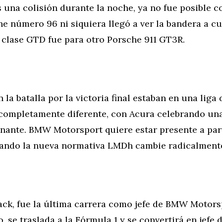
 una colisión durante la noche, ya no fue posible c
he número 96 ni siquiera llegó a ver la bandera a c
a clase GTD fue para otro Porsche 911 GT3R.
 la batalla por la victoria final estaban en una liga 
completamente diferente, con Acura celebrando un
inante. BMW Motorsport quiere estar presente a part
uando la nueva normativa LMDh cambie radicalmente 
ack, fue la última carrera como jefe de BMW Motor
o, se traslada a la Fórmula 1 y se convertirá en jefe