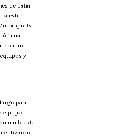
es de estar
r a estar
 Motorsports
i última
e con un
 equipos y
largo para
o equipo.
 diciembre de
alentizaron