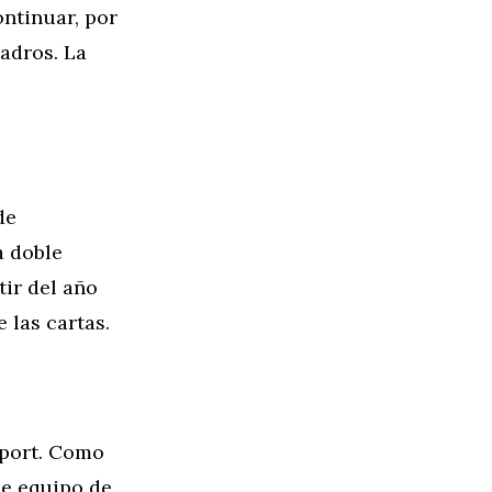
ontinuar, por
uadros. La
de
a doble
ir del año
las cartas.
sport. Como
 de equipo de