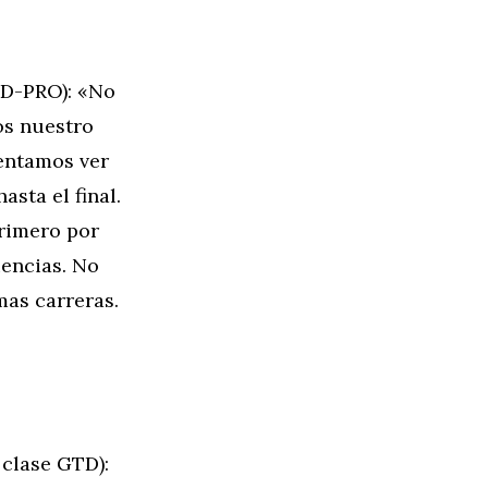
D-PRO): «No
os nuestro
tentamos ver
sta el final.
rimero por
uencias. No
mas carreras.
clase GTD):