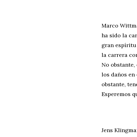
Marco Wittm
ha sido la c
gran espírit
la carrera co
No obstante,
los daños en
obstante, te
Esperemos qu
Jens Klingma