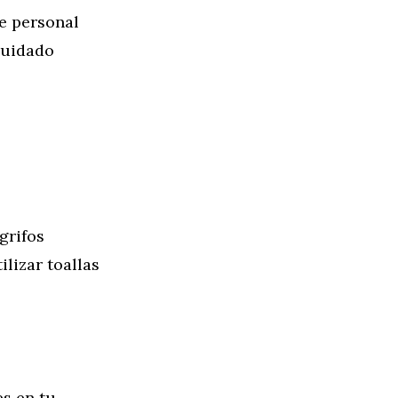
e personal
cuidado
grifos
lizar toallas
es en tu