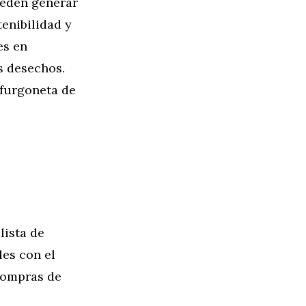
ueden generar
tenibilidad y
es en
s desechos.
 furgoneta de
lista de
les con el
 compras de