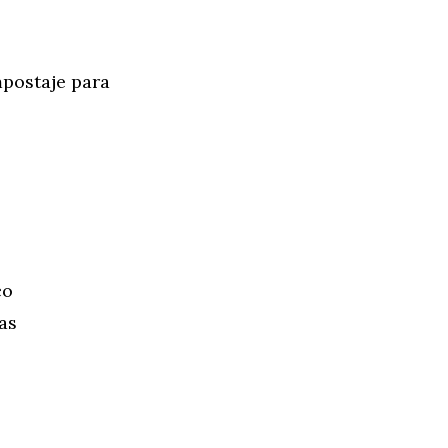
mpostaje para
co
as