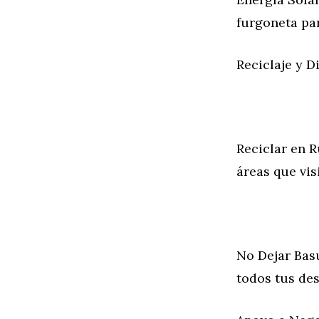
furgoneta par
Reciclaje y 
Reciclar en R
áreas que vis
No Dejar Basu
todos tus de