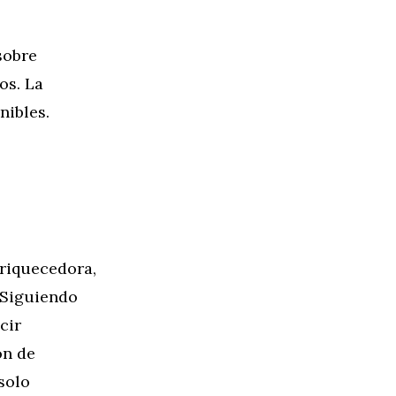
sobre
os. La
nibles.
riquecedora,
 Siguiendo
cir
ón de
solo