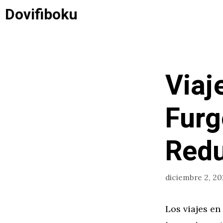
Saltar
Dovifiboku
al
contenido
Viaj
Furg
Redu
diciembre 2, 2
Los viajes en