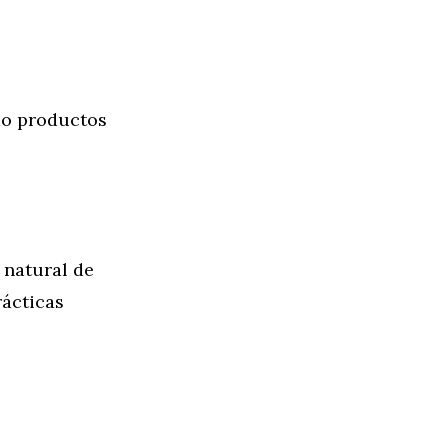
do productos
 natural de
rácticas