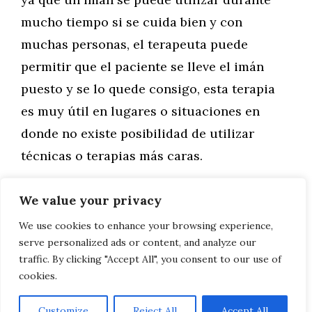
mucho tiempo si se cuida bien y con
muchas personas, el terapeuta puede
permitir que el paciente se lleve el imán
puesto y se lo quede consigo, esta terapia
es muy útil en lugares o situaciones en
donde no existe posibilidad de utilizar
técnicas o terapias más caras.
We value your privacy
Categorías
General
Recetas caseras para un cutis perfecto
We use cookies to enhance your browsing experience,
serve personalized ads or content, and analyze our
Gemoterapia
traffic. By clicking "Accept All", you consent to our use of
cookies.
Customize
Reject All
Accept All