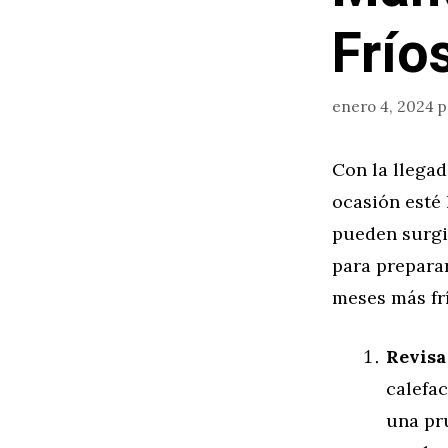
Frío
enero 4, 2024
p
Con la llegad
ocasión esté 
pueden surgi
para prepara
meses más frí
Revisa
calefa
una pru