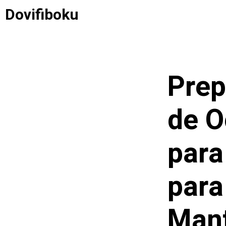
Saltar
Dovifiboku
al
contenido
Prep
de O
para
para
Mant