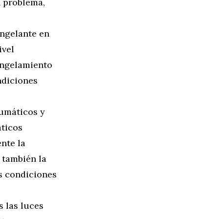
n problema,
ngelante en
ivel
ongelamiento
ndiciones
eumáticos y
áticos
nte la
 también la
s condiciones
 las luces