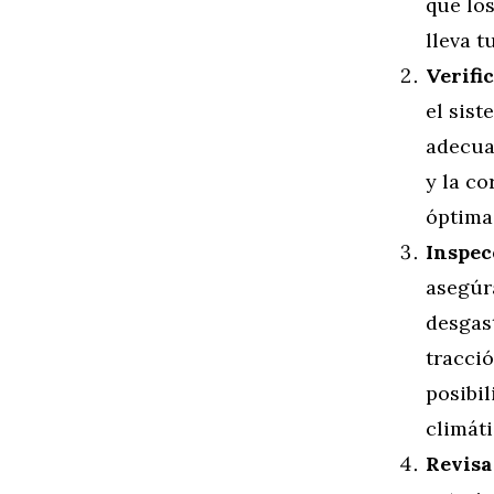
que lo
lleva t
Verifi
el sist
adecua
y la c
óptima
Inspec
asegúr
desgas
tracció
posibi
climát
Revisa