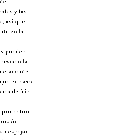
te,
nales y las
o, así que
nte en la
as pueden
 revisen la
pletamente
nque en caso
nes de frío
 protectora
rrosión
ra despejar