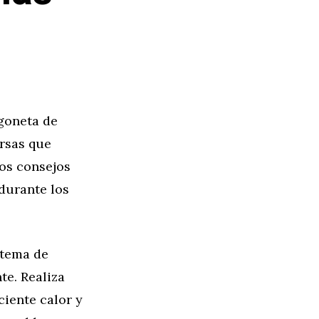
rgoneta de
ersas que
nos consejos
durante los
stema de
te. Realiza
ciente calor y