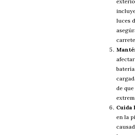
exteri
incluye
luces d
asegúr
carrete
Mantén
afectar
baterí
cargada
de que
extrem
Cuida 
en la p
causada