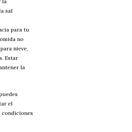
 la
a sal
cia para tu
comida no
para nieve,
. Estar
antener la
 puedes
ar el
n condiciones