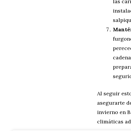
las car
instala
salpiqu
Mantén
furgon
pereced
cadena
prepar
segurid
Al seguir es
asegurarte de
invierno en 
climáticas a