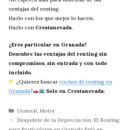
ventajas del renting.
Hazlo con los que mejor lo hacen.
Hazlo con
Crestanevada
.
¿Eres particular en Granada?
Descubre las ventajas del renting sin
compromisos, sin entrada y con todo
incluido.
¿Quieres buscar
coches de renting en
Granada
?
Solo en Crestanevada.
Categorías
General
,
Motor
Despídete de la Depreciación: El Renting
para Particulares en Granada Está en