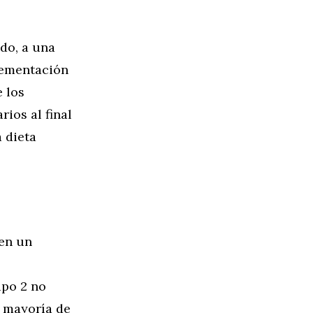
do, a una
lementación
 los
ios al final
 dieta
 en un
ipo 2 no
a mayoría de