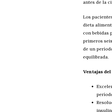
antes de la c
Los pacientes
dieta alimen
con bebidas p
primeros sei
de un períod
equilibrada.
Ventajas del
Excele
períod
Resolu
insuli