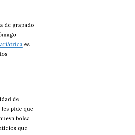
ca de grapado
stómago
ariátrica
es
tos
tidad de
 les pide que
 nueva bolsa
nticios que