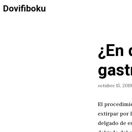
Saltar
Dovifiboku
al
contenido
¿En 
gast
octubre 15, 2019
El procedimi
extirpar por
delgado de e