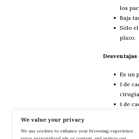
los pac
Baja ta
Sólo e
plazo.
Desventajas 
Es un 
1 de c
cirugía
1 de c
perder 
We value your privacy
We use cookies to enhance your browsing experience,
Categorías
General
serve personalized ads or content, and analyze our
¿Cómo se des