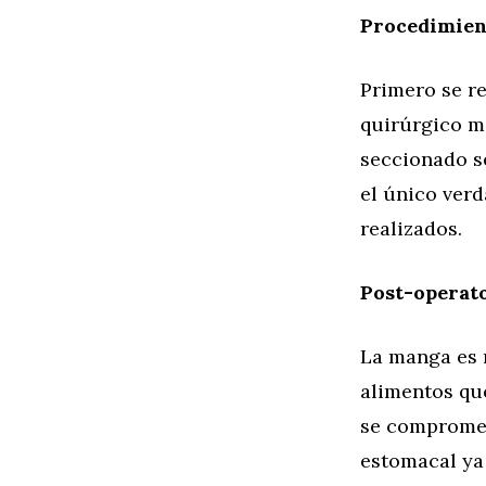
Procedimien
Primero se r
quirúrgico m
seccionado s
el único ver
realizados.
Post-operat
La manga es m
alimentos que
se compromet
estomacal ya