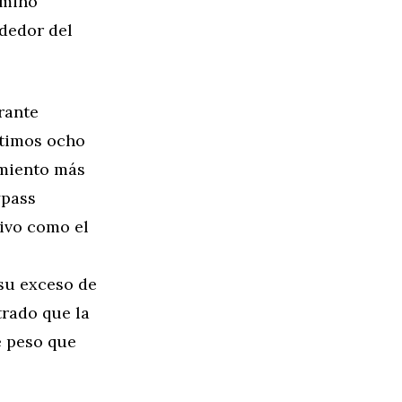
rmino
dedor del
rante
ltimos ocho
imiento más
ypass
tivo como el
 su exceso de
trado que la
e peso que