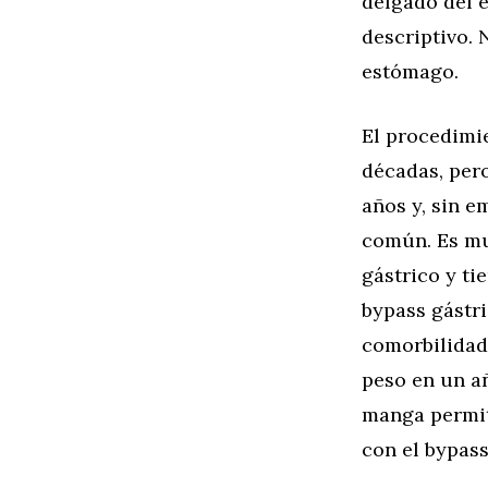
delgado del 
descriptivo.
estómago.
El procedimi
décadas, pero
años y, sin 
común. Es mu
gástrico y t
bypass gástr
comorbilidad
peso en un a
manga permit
con el bypass