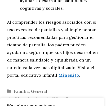
ayudar a desarrollar habilidades
cognitivas y sociales.
Al comprender los riesgos asociados con el
uso excesivo de pantallas y al implementar
prácticas recomendadas para gestionar el
tiempo de pantalla, los padres pueden
ayudar a asegurar que sus hijos desarrollen
de manera saludable y equilibrada en un
mundo cada vez más digitalizado. Visita el
portal educativo infantil
Minenito
.
Categorías
Familia
,
General
Cómo Ayudar a tu Hijo a Superar sus
We value your privacy