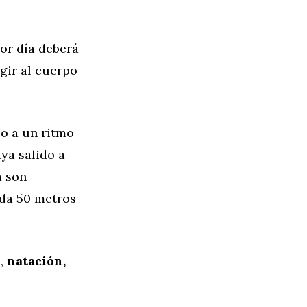
por día deberá
gir al cuerpo
lo a un ritmo
ya salido a
a son
ada 50 metros
a,
natación,