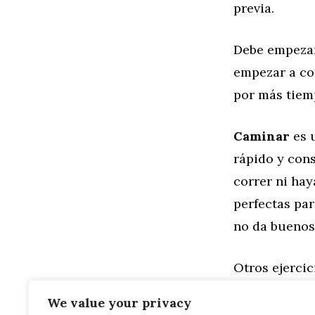
previa.
Debe empezar 
empezar a cor
por más tiem
Caminar
es u
rápido y cons
correr ni hay
perfectas pa
no da buenos
Otros ejercic
trekking, s
We value your privacy