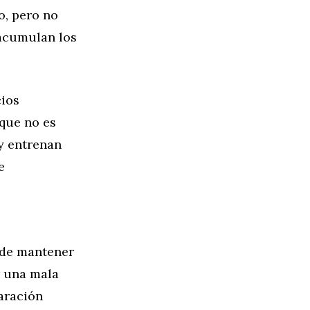
o, pero no
 acumulan los
cios
 que no es
y entrenan
e
 de mantener
r una mala
aración