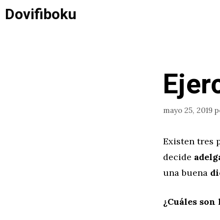
Saltar
Dovifiboku
al
contenido
Ejer
mayo 25, 2019
p
Existen tres
decide
adelg
una buena
di
¿Cuáles son 