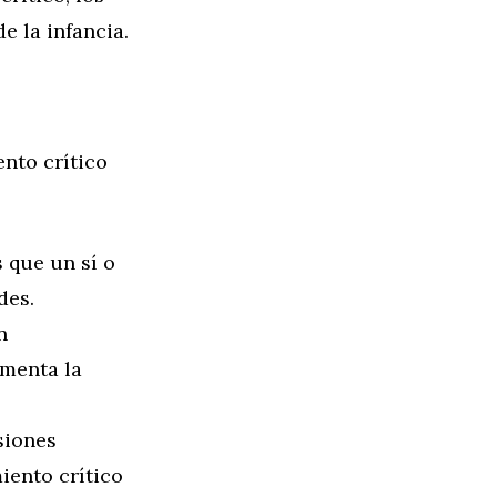
e la infancia.
ento crítico
 que un sí o
des.
n
omenta la
isiones
iento crítico