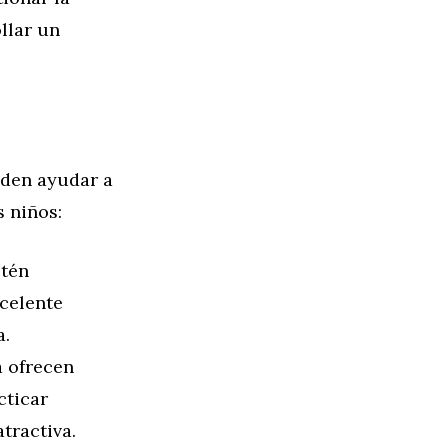
ollar un
eden ayudar a
s niños:
stén
celente
a.
a ofrecen
cticar
tractiva.