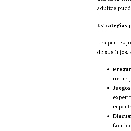
adultos puede
Estrategias 
Los padres ju
de sus hijos.
Pregun
un no p
Juegos
experim
capacid
Discus
familia