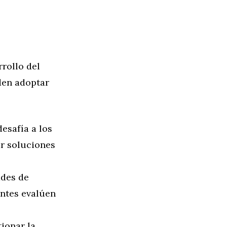
rollo del
eden adoptar
desafía a los
ar soluciones
ades de
antes evalúen
tionar la