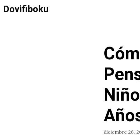
Saltar
Dovifiboku
al
contenido
Cómo
Pens
Niño
Año
diciembre 26, 