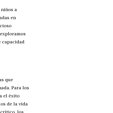
 niños a
sadas en
icioso
, exploramos
e capacidad
as que
nada. Para los
a el éxito
os de la vida
rítico, los