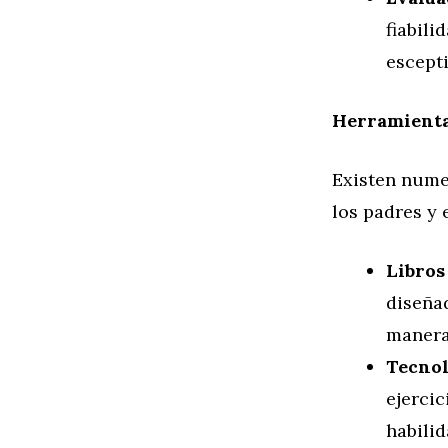
fiabili
escept
Herramienta
Existen nume
los padres y 
Libros
diseña
manera
Tecnol
ejercic
habilid