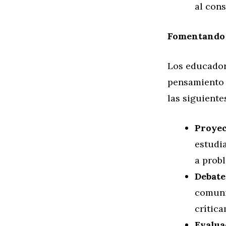
al con
Fomentando 
Los educador
pensamiento c
las siguiente
Proyec
estudia
a probl
Debate
comuni
crític
Evalua