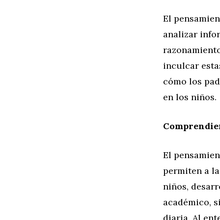
El pensamient
analizar inf
razonamiento
inculcar est
cómo los pad
en los niños.
Comprendien
El pensamient
permiten a la
niños, desarr
académico, si
diaria. Al en