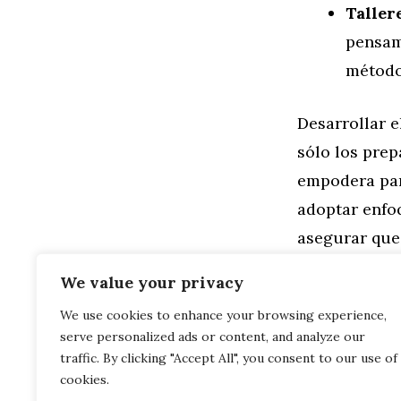
Taller
pensam
método
Desarrollar 
sólo los prep
empodera para
adoptar enfo
asegurar que 
resolutivos. 
We value your privacy
We use cookies to enhance your browsing experience,
Categorías
Familia
,
Gen
serve personalized ads or content, and analyze our
La Influenci
Entendiendo 
traffic. By clicking "Accept All", you consent to our use of
cookies.