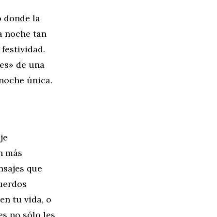
 donde la
na noche tan
festividad.
es» de una
 noche única.
je
ún más
nsajes que
cuerdos
en tu vida, o
s no sólo les