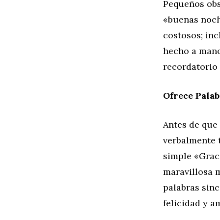
Pequeños obs
«buenas noche
costosos; in
hecho a mano,
recordatorio 
Ofrece Pala
Antes de que
verbalmente t
simple «Graci
maravillosa 
palabras sinc
felicidad y a