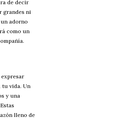
ra de decir
r grandes ni
o un adorno
virá como un
 compañía.
 expresar
 tu vida. Un
os y una
Estas
razón lleno de