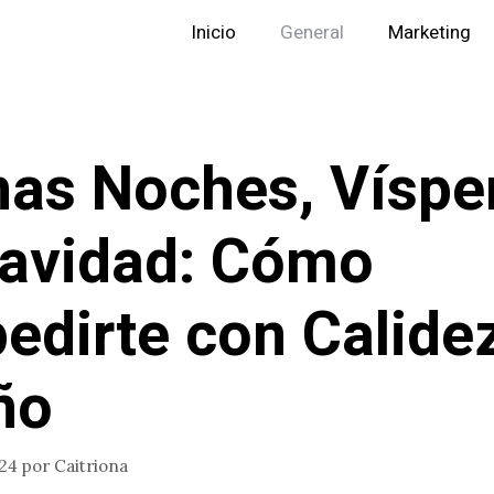
Inicio
General
Marketing
as Noches, Víspe
avidad: Cómo
edirte con Calide
ño
024
por
Caitriona