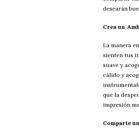
desearán buen
Crea un Amb
La manera en
sienten tus i
suave y acoge
cálido y aco
instrumentale
que la despe
impresión me
Comparte un