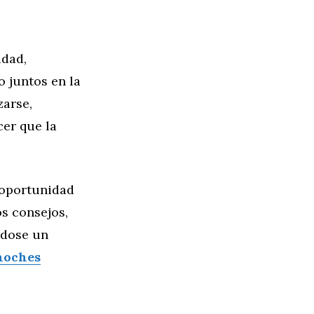
idad,
o juntos en la
zarse,
cer que la
 oportunidad
os consejos,
ndose un
noches