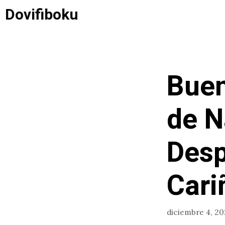
Saltar
Dovifiboku
al
contenido
Buen
de N
Desp
Cari
diciembre 4, 2