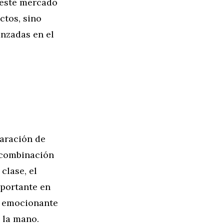
n este mercado
ctos, sino
anzadas en el
laración de
 combinación
clase, el
mportante en
o emocionante
e la mano.