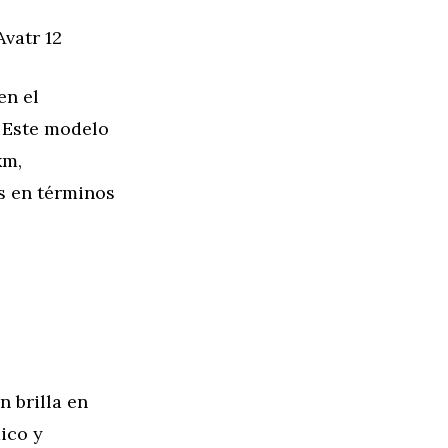
vatr 12
en el
. Este modelo
km,
s en términos
n brilla en
ico y