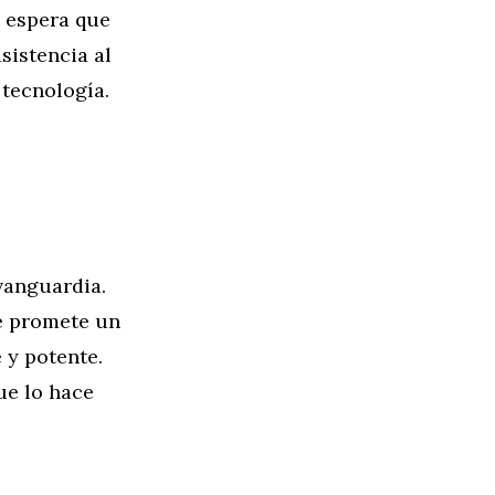
e espera que
sistencia al
tecnología.
 vanguardia.
he promete un
 y potente.
ue lo hace