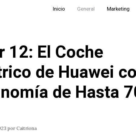
Inicio
General
Marketing
r 12: El Coche
trico de Huawei c
nomía de Hasta 7
023
por
Caitriona