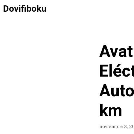
Saltar
Dovifiboku
al
contenido
Avat
Eléc
Auto
km
noviembre 3, 2