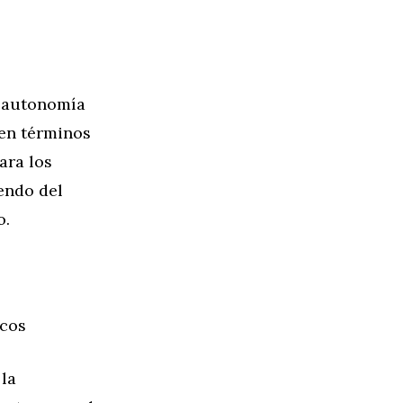
u autonomía
 en términos
ara los
endo del
o.
icos
 la