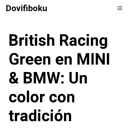
Saltar
Dovifiboku
Me
al
contenido
British Racing
Green en MINI
& BMW: Un
color con
tradición